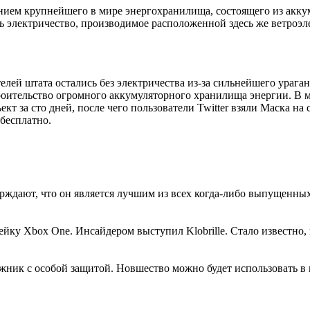
данием крупнейшего в мире энергохранилища, состоящего из акк
ть электричество, производимое расположенной здесь же ветроэл
елей штата остались без электричества из-за сильнейшего урага
ительство огромного аккумуляторного хранилища энергии. В мар
кт за сто дней, после чего пользователи Twitter взяли Маска на с
 бесплатно.
дают, что он является лучшим из всех когда-либо выпущенных. 
йку Xbox One. Инсайдером выступил Klobrille. Стало известно,
ик с особой защитой. Новшество можно будет использовать в к