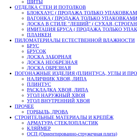
ЩИТЫ
ОТДЕЛКА СТЕН И ПОТОЛКОВ
БЛОКХАУС ( ПРОДАЖА ТОЛЬКО УПАКОВКАМ
ВАГОНКА ( ПРОДАЖА ТОЛЬКО УПАКОВКАМИ
ДОСКА В СТИЛЕ "ЛЕШИЙ" ( СУХАЯ, СТРОГАН
ИМИТАЦИЯ БРУСА ( ПРОДАЖА ТОЛЬКО УПА
ПЛАНКЕН
ПИЛОМАТЕРИАЛЫ ЕСТЕСТВЕННОЙ ВЛАЖНОСТИ
БРУС
БРУСОК
ДОСКА ЗАБОРНАЯ
ДОСКА НЕОБРЕЗНАЯ
ДОСКА ОБРЕЗНАЯ
ПОГОНАЖНЫЕ ИЗДЕЛИЯ (ПЛИНТУСА, УГЛЫ И ПРО
НАЛИЧНИК ХВОЯ, ЛИПА
ПЛИНТУС
РАСКЛАДКА ХВОЯ, ЛИПА
УГОЛ НАРУЖНЫЙ ХВОЯ
УГОЛ ВНУТРЕННИЙ ХВОЯ
ПРОЧЕЕ
ГОРБЫЛЬ, ДРОВА
СТРОИТЕЛЬНЫЕ МАТЕРИАЛЫ И КРЕПЁЖ
АРМАТУРА СТЕКЛОПЛАСТИК
КЛЯЙМЕР
ОСП (Ориентированно-стружечная плита)