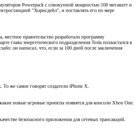
умуляторов Powerpack с совокупной мощностью 100 мегаватт и
ектростанцией "Хорнсдейл", и поставлять его по мере
на, местное правительство разработало программу
те глава энергетического подразделения Tesla похвастался в
лабо: он написал, что, если за 100 дней после заключения
То же самое говорят создатели iPhone X.
 какие новые игровые проекты появятся для консоли Xbox One.
ачестве безопасного приложения для сетевых трансакций.