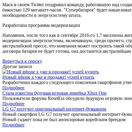
Маск в своем Twitter поздравил команду, работавшую над соз
ёмкостью 129 мегаватт-часов. "Супербатарея" будет накаплива
необходимости в энергосистему штата.
Разработана программа модернизации
Напомним, после того как в сентябре 2016-го 1,7 миллиона жит
модернизации энергосистемы, включавшую, среди прочего, стро
австралийской прессе, что компания может построить такой объе
договора батарея не будет готова, она достанется австралийцам
Вернуться к списку
Другие записи
Новый iphone x уже в продаже! успей купить
Разработчики каждого следующего поколения смартфонов утверж
Подробнее
Стала известна будущая игровая линейка Xbox One
Пользователи форума ResetEra обсудили будущую игровую лине
Подробнее
LG G7 получит оригинальный интернет-бумажник
Новый смартфон LG G7 получит оригинальный интернет-бумажн
Новый гаджет пока не был анонсирован корейским брендом
Подробнее