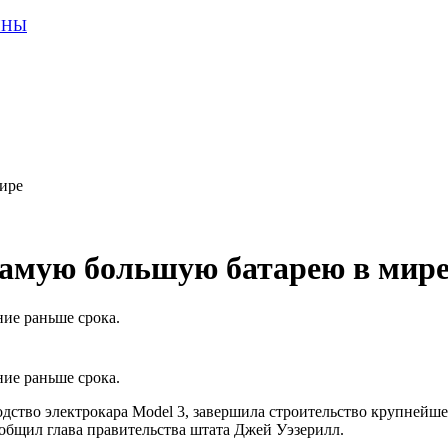
ИНЫ
мире
 самую большую батарею в мир
ние раньше срока.
ние раньше срока.
одство электрокара Model 3, завершила строительство крупнейш
общил глава правительства штата Джей Уэзерилл.