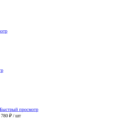
мотр
тр
Быстрый просмотр
 780 ₽
/ шт