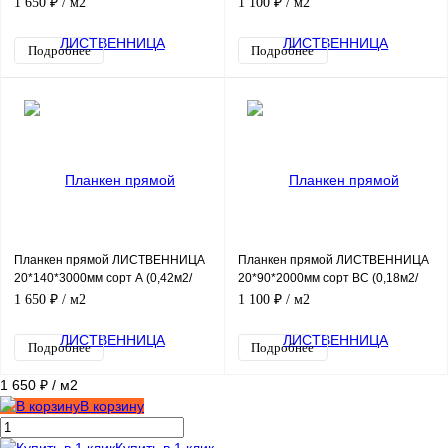
1 650 ₽
/ м2
1 100 ₽
/ м2
Подробнее
Подробнее
Планкен прямой ЛИСТВЕННИЦА
Планкен прямой ЛИСТВЕННИЦА
20*140*3000мм сорт А (0,42м2/
20*90*2000мм сорт ВС (0,18м2/
шт)
шт)
1 650 ₽
/ м2
1 100 ₽
/ м2
Подробнее
Подробнее
1 650 ₽
/ м2
В корзину
Купить в 1 клик