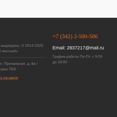
+7 (342) 2-500-506
 защищены. © 2014-2025
Email:
2837217@mail.ru
 лесснаб»
График работы Пн-Пт: с 9:00
до 18:00
ул. Причальная, д. 8а /
сана 76/2
ь на карте