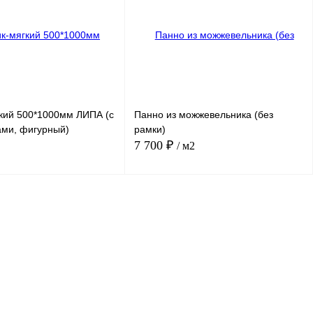
кий 500*1000мм ЛИПА (с
Панно из можжевельника (без
ми, фигурный)
рамки)
7 700 ₽
/ м2
Подписаться
В корзину
 клик
Сравнение
Купить в 1 клик
Сравнение
е
Недоступно
В избранное
В
наличии