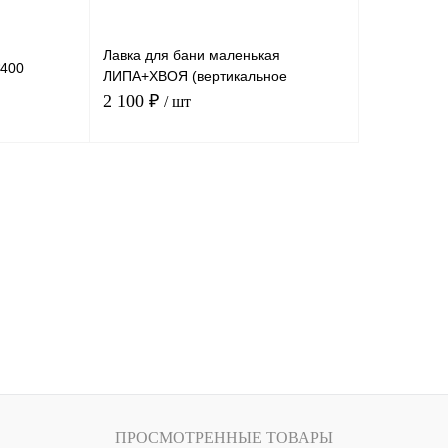
Лавка для бани маленькая
*400
ЛИПА+ХВОЯ (вертикальное
направление)
2 100 ₽
/ шт
дписаться
Подписаться
внение
Купить в 1 клик
Сравнение
оступно
В избранное
Недоступно
ПРОСМОТРЕННЫЕ ТОВАРЫ