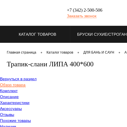
+7 (342) 2-500-506
Заказать звонок
КАТАЛОГ ТОВАРОВ
БРУСКИ СУХИЕ/СТРОГА
МЕБЕЛЬНЫЕ ЩИТЫ И КО
•
•
•
Главная страница
Каталог товаров
ДЛЯ БАНЬ И САУН
А
Трапик-слани ЛИПА 400*600
ПОГОНАЖНЫЕ ИЗДЕЛИЯ (
Вернуться в раздел
Обзор товара
УСЛУГИ И МАТЕРИАЛЫ Д
Комплект
Описание
Характеристики
Аксессуары
Отзывы
Похожие товары
Наличие