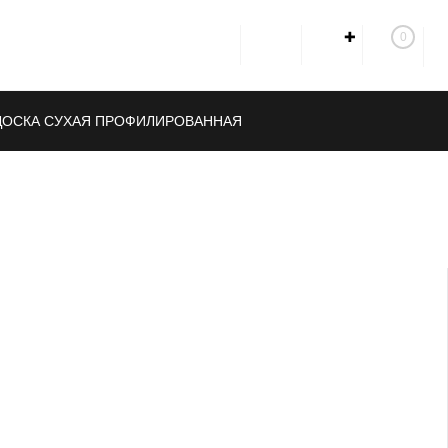
✚
0
ДОСКА СУХАЯ ПРОФИЛИРОВАННАЯ
ОВ
ПИЛОМАТЕРИАЛЫ ЕСТЕСТВЕННОЙ ВЛАЖНОСТИ
НЫЕ МАТЕРИАЛЫ И КРЕПЁЖ