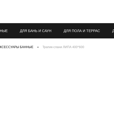
ННЫЕ
ДЛЯ БАНЬ И САУН
ДЛЯ ПОЛА И ТЕРРАС
МПЛЕКТУЮЩИЕ ДЛЯ ЛЕСТНИЦ
ОТДЕЛКА СТЕН И ПОТОЛК
•
КСЕССУАРЫ БАННЫЕ
Трапик-слани ЛИПА 400*600
ПЛИНТУСА, УГЛЫ И ПРОЧЕЕ)
ПРОЧЕЕ
СТРОИТЕЛЬ
ЛЯ ОБРАБОТКИ ДРЕВЕСИНЫ