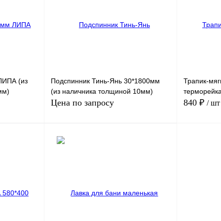
ЛИПА (из
Подспинник Тинь-Янь 30*1800мм
Трапик-мяг
мм)
(из наличника толщиной 10мм)
терморейка
Цена по запросу
840 ₽
/ шт
корзину
Запросить цену
внение
Купить в 1
Купить в 1 клик
Сравнение
В
В избранно
чии
В избранное
Недоступно