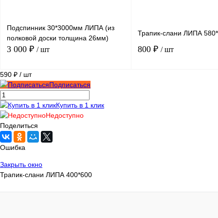
Подспинник 30*3000мм ЛИПА (из
Трапик-слани ЛИПА 580
полковой доски толщина 26мм)
3 000 ₽
800 ₽
/ шт
/ шт
590 ₽
/ шт
Подписаться
В корзину
По
Купить в 1 клик
Купить в 1 клик
Сравнение
Купить в 1 клик
Сра
Недоступно
Поделиться
В избранное
В
В избранное
Нед
наличии
Ошибка
Закрыть окно
Трапик-слани ЛИПА 400*600