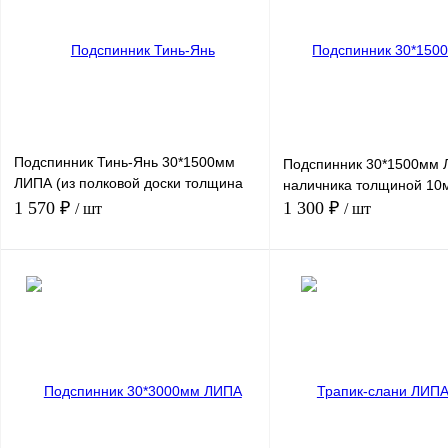
Подспинник Тинь-Янь 30*1500мм
Подспинник 30*1500мм 
ЛИПА (из полковой доски толщина
наличника толщиной 10
26мм
1 570 ₽
1 300 ₽
/ шт
/ шт
В корзину
В 
Купить в 1 клик
Сравнение
Купить в 1 клик
Сра
В избранное
В
В избранное
наличии
нали